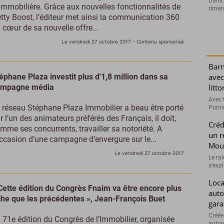
Dans l
mmobilière. Grâce aux nouvelles fonctionnalités de
rimen
tty Boost, l’éditeur met ainsi la communication 360
 cœur de sa nouvelle offre...
Le vendredi 27 octobre 2017
- Contenu sponsorisé
Barn
éphane Plaza investit plus d'1,8 million dans sa
avec
ampagne média
litt
Avec t
 réseau Stéphane Plaza Immobilier a beau être porté
Porni
r l’un des animateurs préférés des Français, il doit,
Créd
mme ses concurrents, travailler sa notoriété. A
un r
occasion d’une campagne d’envergure sur le...
Moui
Le vendredi 27 octobre 2017
Le ra
s’exp
Loca
Cette édition du Congrès Fnaim va être encore plus
auto
che que les précédentes », Jean-François Buet
gara
Créée
 71e édition du Congrès de l’Immobilier, organisée
auton