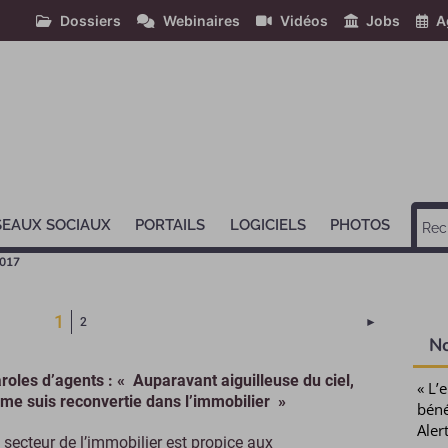
Dossiers
Webinaires
Vidéos
Jobs
A
SEAUX SOCIAUX
PORTAILS
LOGICIELS
PHOTOS
2017
(Page courante)
1
Page suivant
2
►
N
roles d’agents : « Auparavant aiguilleuse du ciel,
« L’
 me suis reconvertie dans l’immobilier »
béné
Aler
 secteur de l’immobilier est propice aux