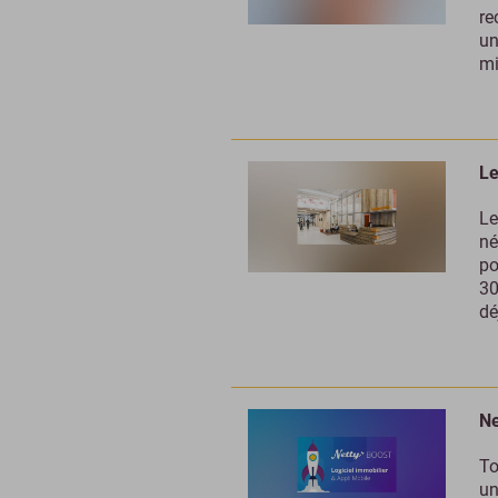
re
un
mi
Le
Le
né
po
30
dé
Ne
To
un