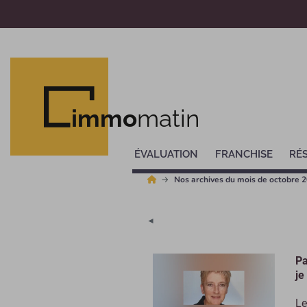
immo
matin
ÉVALUATION
FRANCHISE
RÉ
Nos archives du mois de octobre 
◄
Pa
je
Le