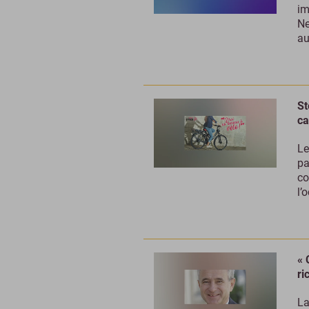
im
Ne
au
St
c
Le
pa
co
l’
« 
ri
La