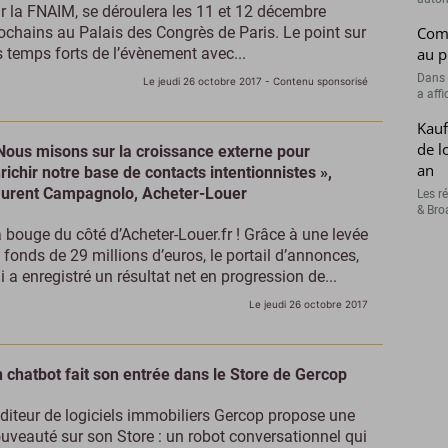
r la FNAIM, se déroulera les 11 et 12 décembre
ochains au Palais des Congrès de Paris. Le point sur
Comp
s temps forts de l’évènement avec...
au p
Dans 
Le jeudi 26 octobre 2017
- Contenu sponsorisé
a affi
Kauf
de l
Nous misons sur la croissance externe pour
an
richir notre base de contacts intentionnistes »,
urent Campagnolo, Acheter-Louer
Les r
& Broa
 bouge du côté d’Acheter-Louer.fr ! Grâce à une levée
 fonds de 29 millions d’euros, le portail d’annonces,
i a enregistré un résultat net en progression de...
Le jeudi 26 octobre 2017
 chatbot fait son entrée dans le Store de Gercop
éditeur de logiciels immobiliers Gercop propose une
uveauté sur son Store : un robot conversationnel qui