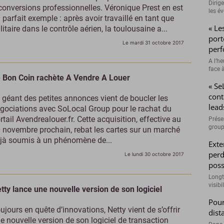
Dirig
conversions professionnelles. Véronique Prest en est
les é
 parfait exemple : après avoir travaillé en tant que
« Le
litaire dans le contrôle aérien, la toulousaine a...
port
Le mardi 31 octobre 2017
perf
A l’h
face à
 Bon Coin rachète A Vendre A Louer
« Se
cont
 géant des petites annonces vient de boucler les
lead
gociations avec SoLocal Group pour le rachat du
rtail Avendrealouer.fr. Cette acquisition, effective au
Prése
group
 novembre prochain, rebat les cartes sur un marché
jà soumis à un phénomène de...
Exte
perd
Le lundi 30 octobre 2017
poss
Longt
visibi
tty lance une nouvelle version de son logiciel
Pour
ujours en quête d’innovations, Netty vient de s’offrir
dist
e nouvelle version de son logiciel de transaction