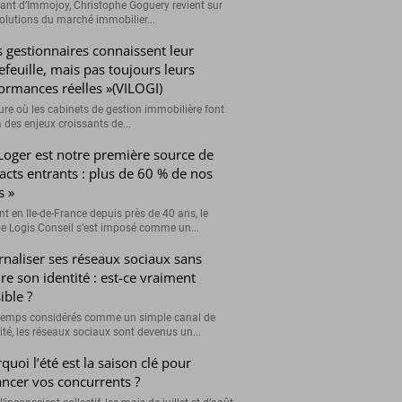
eant d’Immojoy, Christophe Goguery revient sur
volutions du marché immobilier...
s gestionnaires connaissent leur
efeuille, mais pas toujours leurs
ormances réelles »(VILOGI)
eure où les cabinets de gestion immobilière font
 des enjeux croissants de...
Loger est notre première source de
acts entrants : plus de 60 % de nos
s »
nt en Ile-de-France depuis près de 40 ans, le
e Logis Conseil s’est imposé comme un...
rnaliser ses réseaux sociaux sans
re son identité : est-ce vraiment
ible ?
emps considérés comme un simple canal de
lité, les réseaux sociaux sont devenus un...
quoi l’été est la saison clé pour
ancer vos concurrents ?