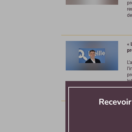
pr
re
de
« 
pr
L’
l’
pr
In
Recevoi
En
Il
of