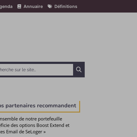
genda
Annuaire
Définitions
Chercher
e
os partenaires recommandent
ensemble de notre portefeuille
ficie des options Boost Extend et
tes Email de SeLoger »