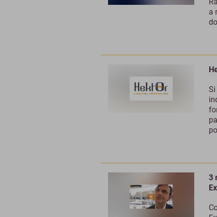
Ra
a 
do
He
Si
in
fo
pa
po
3 
Ex
Co