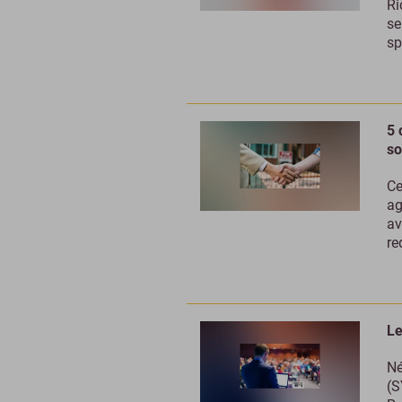
Ri
se
sp
5 
so
Ce
ag
av
re
Le
Né
(S