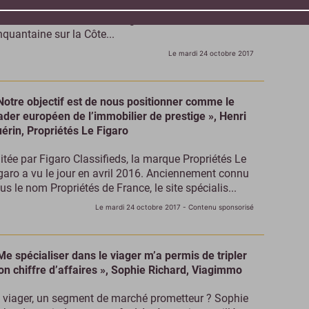
jourd’hui, le réseau spécialisé dans l’immobilier de
xe dénombre environ 150 agents sur Paris et une
nquantaine sur la Côte...
Le mardi 24 octobre 2017
Notre objectif est de nous positionner comme le
ader européen de l’immobilier de prestige », Henri
érin, Propriétés Le Figaro
itée par Figaro Classifieds, la marque Propriétés Le
garo a vu le jour en avril 2016. Anciennement connu
us le nom Propriétés de France, le site spécialis...
Le mardi 24 octobre 2017
- Contenu sponsorisé
Me spécialiser dans le viager m’a permis de tripler
n chiffre d’affaires », Sophie Richard, Viagimmo
 viager, un segment de marché prometteur ? Sophie