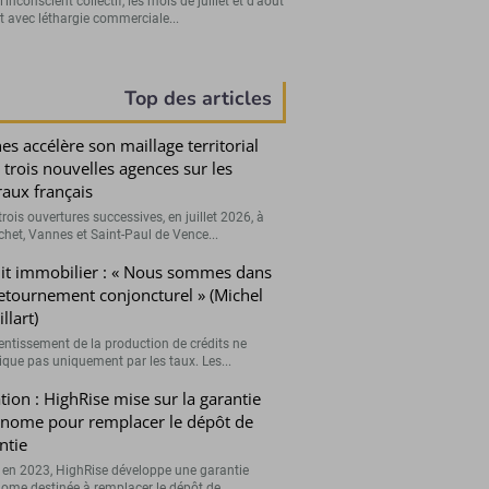
’inconscient collectif, les mois de juillet et d’août
t avec léthargie commerciale...
Top des articles
es accélère son maillage territorial
 trois nouvelles agences sur les
oraux français
rois ouvertures successives, en juillet 2026, à
chet, Vannes et Saint-Paul de Vence...
it immobilier : « Nous sommes dans
etournement conjoncturel » (Michel
llart)
lentissement de la production de crédits ne
lique pas uniquement par les taux. Les...
tion : HighRise mise sur la garantie
nome pour remplacer le dépôt de
ntie
 en 2023, HighRise développe une garantie
ome destinée à remplacer le dépôt de...