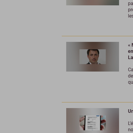
pa
pr
le
« 
en
La
Ca
de
qu
Un
L’
no