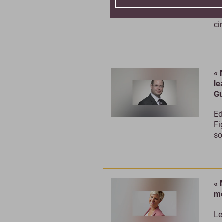
Au
lu
ci
« 
le
Gu
Ed
Fi
so
« 
mo
Le