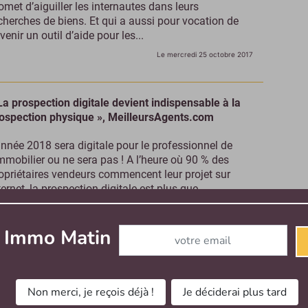
omet d’aiguiller les internautes dans leurs
cherches de biens. Et qui a aussi pour vocation de
venir un outil d’aide pour les...
Le mercredi 25 octobre 2017
La prospection digitale devient indispensable à la
ospection physique », MeilleursAgents.com
année 2018 sera digitale pour le professionnel de
immobilier ou ne sera pas ! A l’heure où 90 % des
opriétaires vendeurs commencent leur projet sur
ternet, la prospection digitale est plus que...
Le mercredi 25 octobre 2017
- Contenu sponsorisé
Abonnez-vous à notre newslette
r Immo Matin
gel & Völkers poursuit son expansion en France
 y a un an et demi, Engel & Völkers lançait une grande
Non merci, je reçois déjà !
Je déciderai plus tard
fensive sur le marché français, notamment parisien.