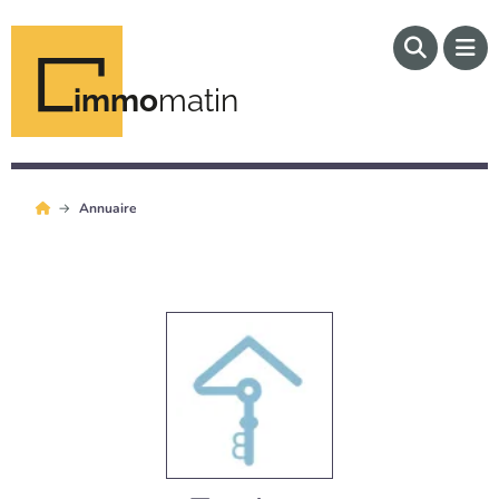
immo
matin
Annuaire