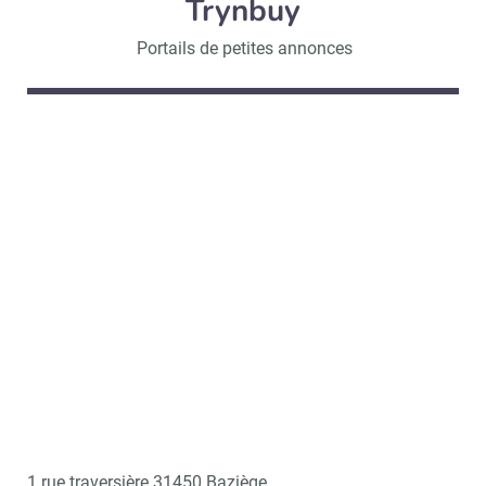
Trynbuy
Portails de petites annonces
1 rue traversière 31450 Baziège