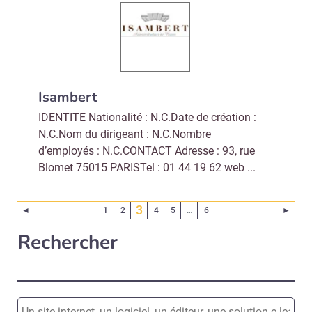
Isambert
IDENTITE Nationalité : N.C.Date de création :
N.C.Nom du dirigeant : N.C.Nombre
d’employés : N.C.CONTACT Adresse : 93, rue
Blomet 75015 PARISTel : 01 44 19 62 web ...
(Page courante)
3
Page précédente
Page 
◄
1
2
4
5
…
6
►
Rechercher