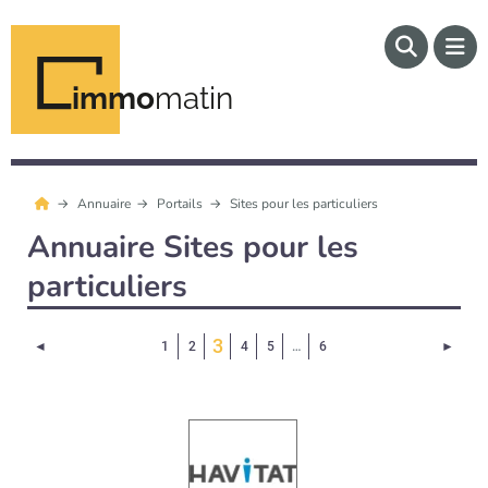
immo
matin
Annuaire
Portails
Sites pour les particuliers
Annuaire Sites pour les
particuliers
(Page courante)
3
Page précédente
Page 
◄
1
2
4
5
…
6
►