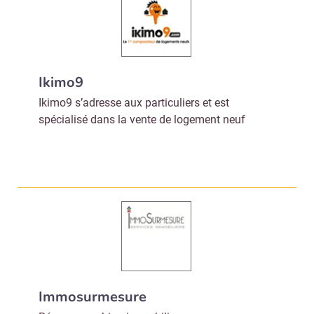
Valider
Non merci, je reçois déjà
Je déciderai plus
Ikimo9
!
tard
Ikimo9 s’adresse aux particuliers et est
spécialisé dans la vente de logement neuf
Immosurmesure