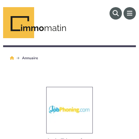
immo
matin
Annuaire