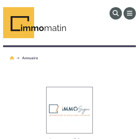
immo
matin
Annuaire