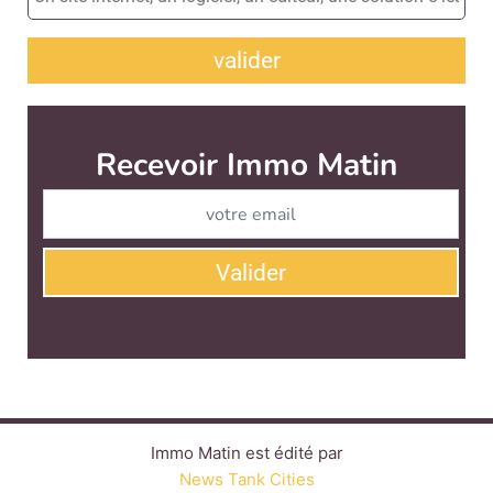
valider
Recevoir Immo Matin
Abonnez-v
Valider
Immo Matin est édité par
News Tank Cities