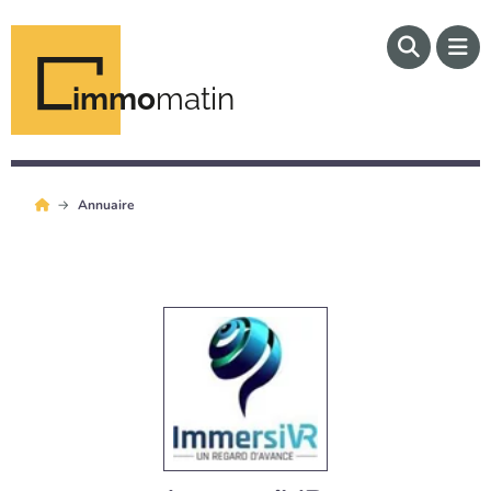
immo
matin
Annuaire