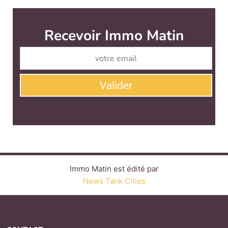
Recevoir Immo Matin
Abonnez-v
Valider
Immo Matin est édité par
News Tank Cities