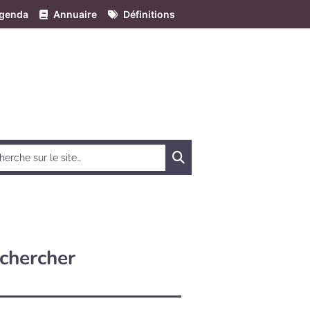
genda
Annuaire
Définitions
Chercher
chercher