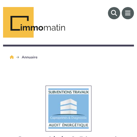
immo
matin
Annuaire