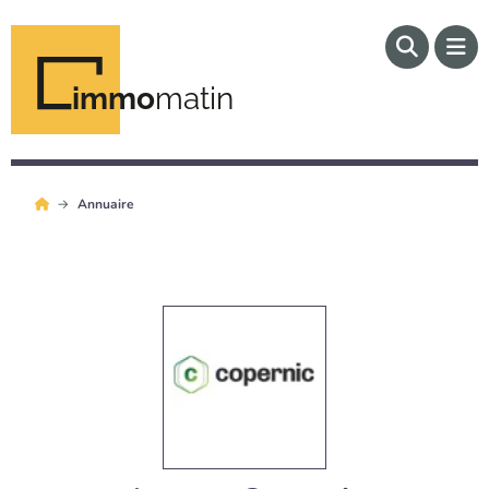
immo
matin
Annuaire