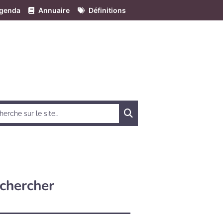
genda
Annuaire
Définitions
Chercher
chercher