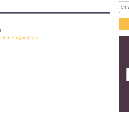
L
tore.fr
Agorastore