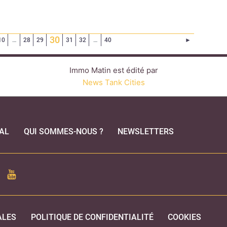
(Page courante)
30
Page suivant
10
…
28
29
31
32
…
40
►
Immo Matin est édité par
News Tank Cities
AL
QUI SOMMES-NOUS ?
NEWSLETTERS
CEBOOK
YOUTUBE
ALES
POLITIQUE DE CONFIDENTIALITÉ
COOKIES