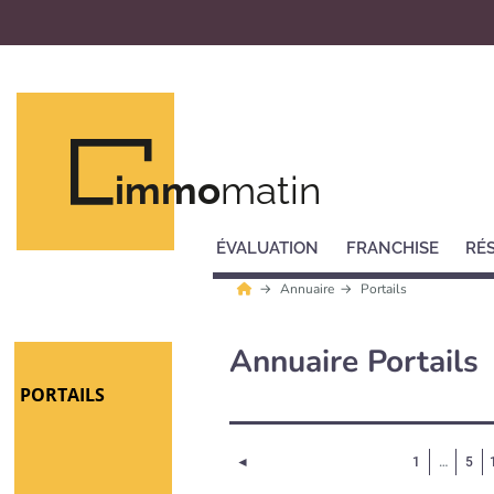
immo
matin
ÉVALUATION
FRANCHISE
RÉ
Annuaire
Portails
Annuaire Portails
PORTAILS
Page précédente
◄
1
…
5