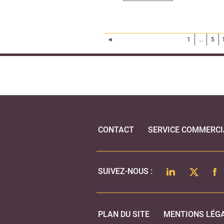
Page précédente
◄
1
…
5
CONTACT
SERVICE COMMERCI
LINKEDIN
TWITTER
FA
SUIVEZ-NOUS :
PLAN DU SITE
MENTIONS LÉG