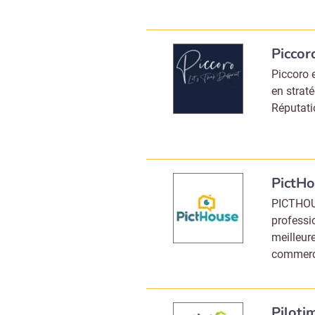
Recevoi
Piccor
Piccoro 
en strat
Réputati
PictH
PICTHOUS
professio
meilleur
commerci
Piloti