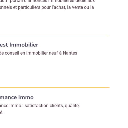
u.fr portail d’annonces immobilières dédié aux
nnels et particuliers pour l’achat, la vente ou la
est Immobilier
de conseil en immobilier neuf à Nantes
rmance Immo
nce Immo : satisfaction clients, qualité,
é.
Abonnez-vous à notre newslette