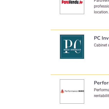
ParuVend
professio
location.
PC Inv
Cabinet 
Perfo
Performa
rentabilit