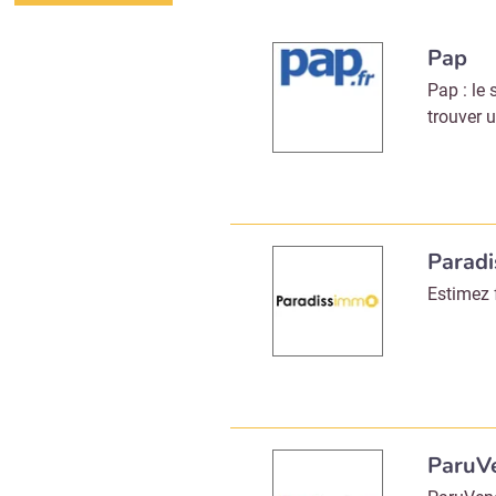
Pap
Pap : le 
trouver 
Parad
Estimez 
ParuV