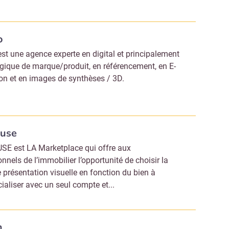
r Immo Matin
o
Non merci, je reçois déjà !
Je déciderai plus tard
est une agence experte en digital et principalement
égique de marque/produit, en référencement, en E-
on et en images de synthèses / 3D.
ouse
E est LA Marketplace qui offre aux
nnels de l’immobilier l’opportunité de choisir la
e présentation visuelle en fonction du bien à
aliser avec un seul compte et...
m