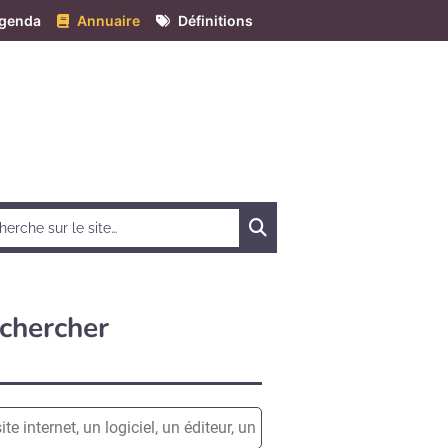
genda
Annuaire
Définitions
Chercher
chercher
e