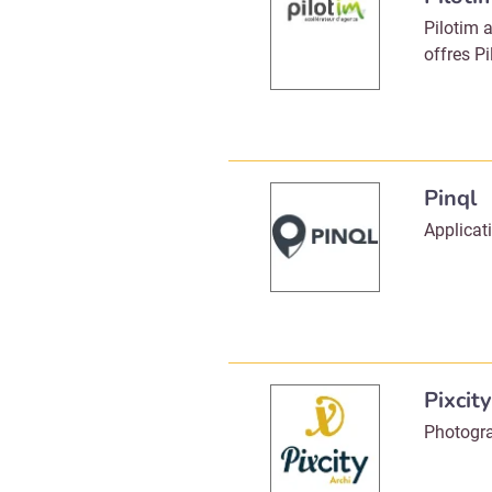
Pilotim 
offres P
Pinql
Applicati
Pixcit
Photogra