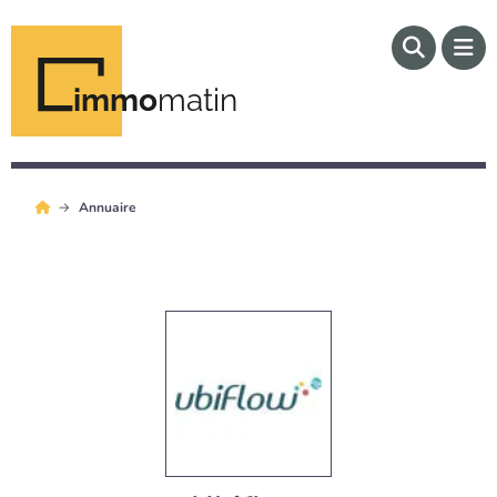
immo
matin
Annuaire