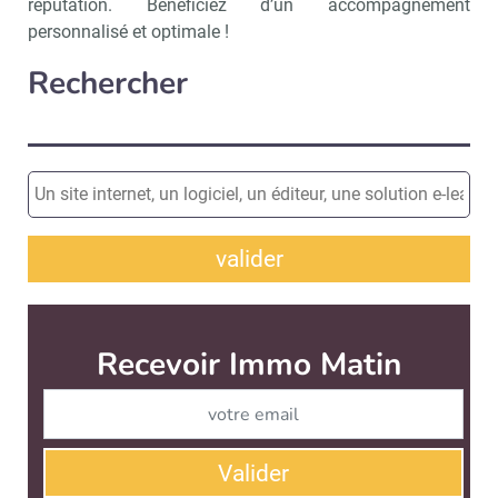
réputation. Bénéficiez d’un accompagnement
personnalisé et optimale !
Rechercher
valider
Recevoir Immo Matin
Abonnez-v
Valider