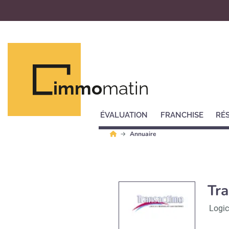
immo
matin
ÉVALUATION
FRANCHISE
RÉ
Annuaire
Tr
Logic