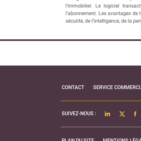
l’immobilier. Le logiciel tran
l’abonnement. Les avantages de tra
sécurité, de l’intelligence, de la p
CONTACT
SERVICE COMMERCI
LINKEDIN
TWITTER
FA
SUIVEZ-NOUS :
PLAN DU SITE
MENTIONS LÉG