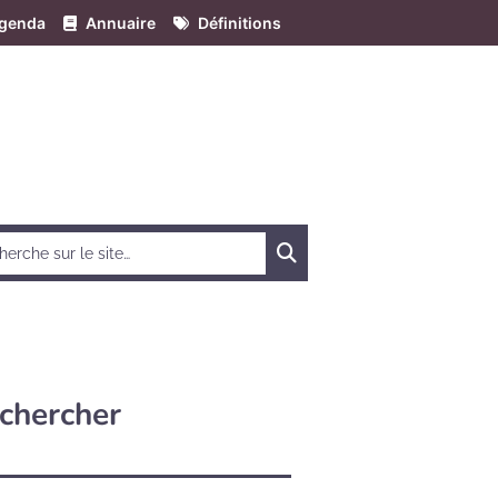
genda
Annuaire
Définitions
Chercher
chercher