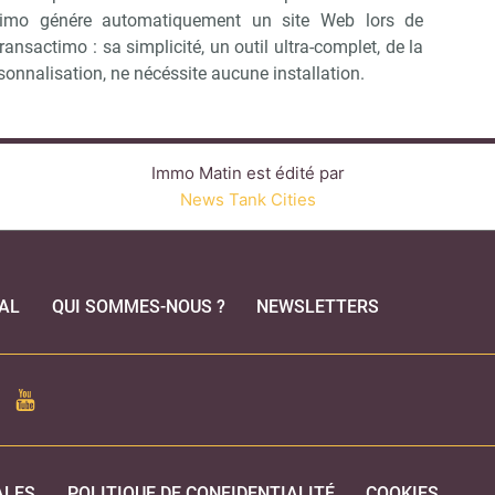
sactimo génére automatiquement un site Web lors de
nsactimo : sa simplicité, un outil ultra-complet, de la
ersonnalisation, ne nécéssite aucune installation.
Immo Matin est édité par
News Tank Cities
AL
QUI SOMMES-NOUS ?
NEWSLETTERS
CEBOOK
YOUTUBE
ALES
POLITIQUE DE CONFIDENTIALITÉ
COOKIES