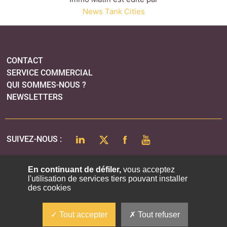
News Tank Cities
CONTACT
SERVICE COMMERCIAL
QUI SOMMES-NOUS ?
NEWSLETTERS
LINKEDIN
TWITTER
FACEBOOK
YOUTUBE
SUIVEZ-NOUS :
En continuant de défiler,
vous acceptez
l'utilisation de services tiers pouvant installer
PLAN DU SITE
des cookies
MENTIONS LÉGALES
POLITIQUE DE CONFIDENTIALITÉ
Tout accepter
Tout refuser
COOKIES