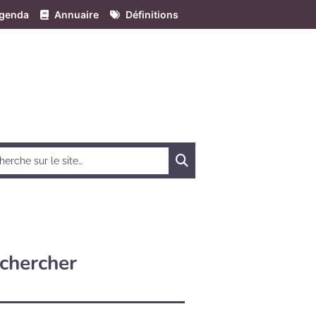
genda
Annuaire
Définitions
Chercher
chercher