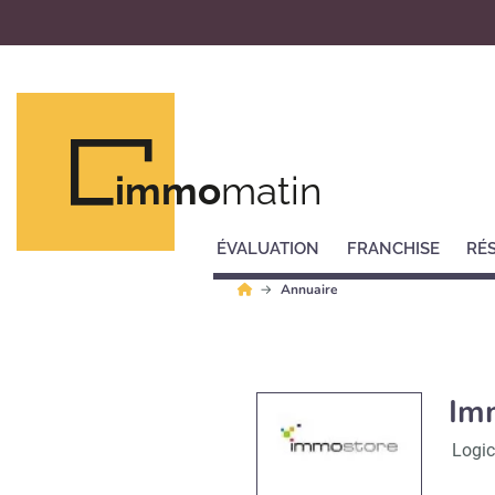
immo
matin
ÉVALUATION
FRANCHISE
RÉ
Annuaire
Im
Logic