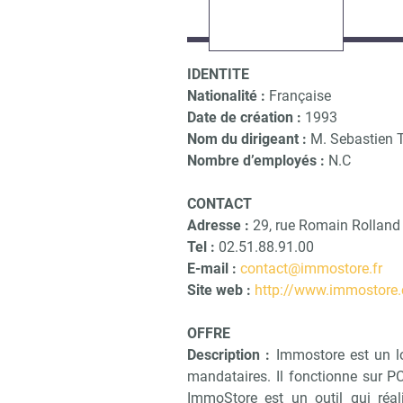
IDENTITE
Nationalité :
Française
Date de création :
1993
Nom du dirigeant :
M. Sebastien 
Nombre d’employés :
N.C
CONTACT
Adresse :
29, rue Romain Rollan
Tel :
02.51.88.91.00
E-mail :
contact@immostore.fr
Site web :
http://www.immostore
OFFRE
Description :
Immostore est un lo
mandataires. Il fonctionne sur PC
ImmoStore est un outil qui réa