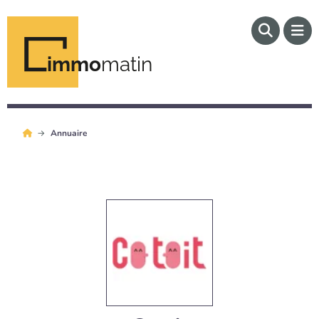
immo
matin
Annuaire