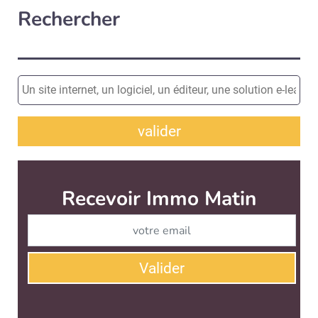
Rechercher
valider
Recevoir Immo Matin
Abonnez-v
Valider