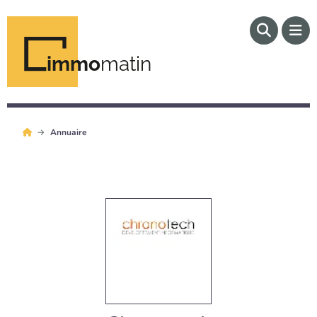
immo
matin
Annuaire