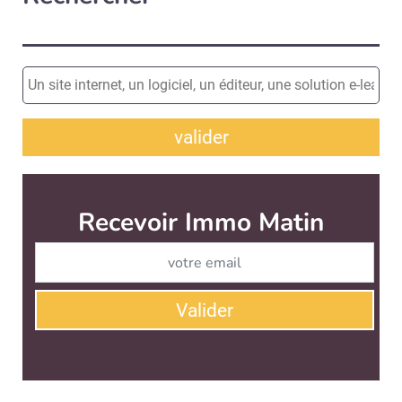
valider
Recevoir Immo Matin
Abonnez-v
Valider