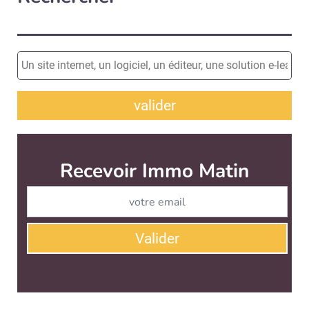
valider
Recevoir Immo Matin
Abonnez-v
Valider