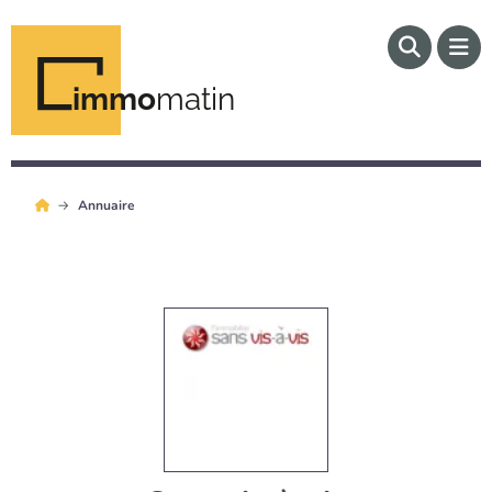
immo
matin
Annuaire