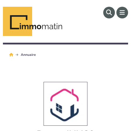
immo
matin
Annuaire