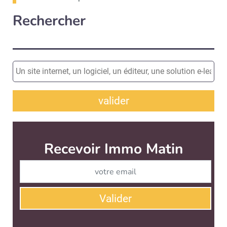
Rechercher
valider
Recevoir Immo Matin
Abonnez-v
Valider