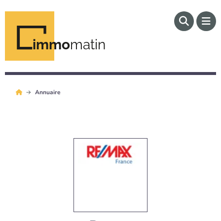
immo
matin
Annuaire