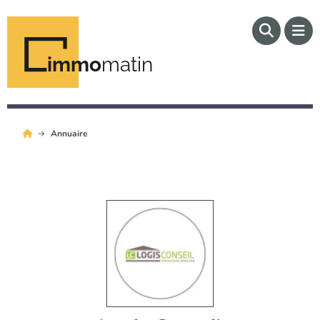
immo
matin
Annuaire