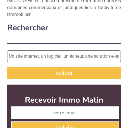
IMOCONSEIL est aussi organisme de formation dans les
domaines commerciaux et juridiques liés à l’activité de
l’immobilier.
Rechercher
valider
Recevoir Immo Matin
Abonnez-v