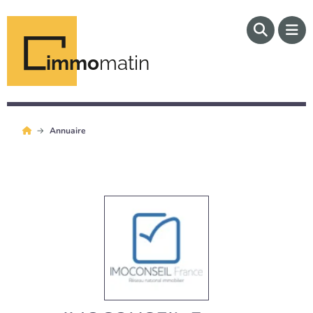
immo
matin
Annuaire