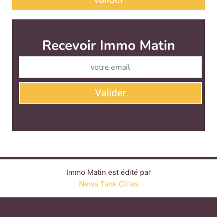
Recevoir Immo Matin
Abonnez-v
Valider
Immo Matin est édité par
News Tank Cities