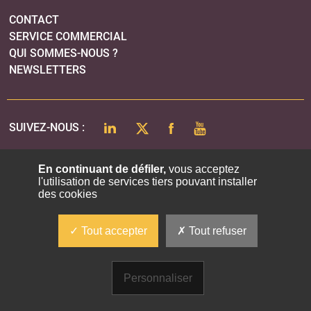
CONTACT
SERVICE COMMERCIAL
QUI SOMMES-NOUS ?
NEWSLETTERS
LINKEDIN
TWITTER
FACEBOOK
YOUTUBE
SUIVEZ-NOUS :
En continuant de défiler,
vous acceptez
l'utilisation de services tiers pouvant installer
PLAN DU SITE
des cookies
MENTIONS LÉGALES
POLITIQUE DE CONFIDENTIALITÉ
Tout accepter
Tout refuser
COOKIES
Personnaliser