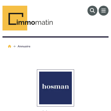
immo
matin
Annuaire