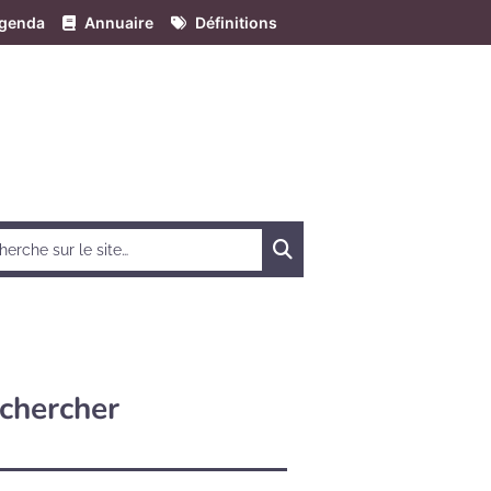
genda
Annuaire
Définitions
Chercher
chercher