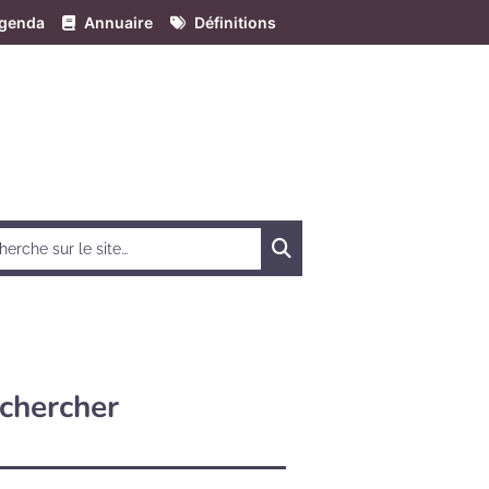
genda
Annuaire
Définitions
Chercher
chercher