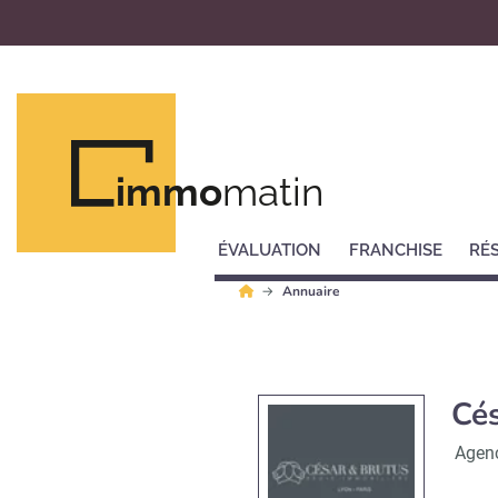
immo
matin
ÉVALUATION
FRANCHISE
RÉ
Annuaire
Cés
Agenc