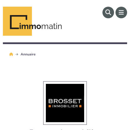
immo
matin
Annuaire