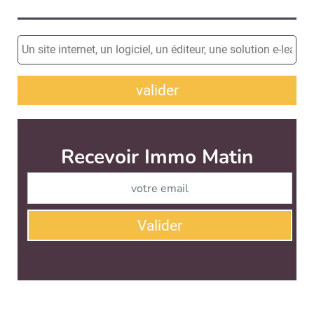
valider
Recevoir Immo Matin
Abonnez-v
Valider