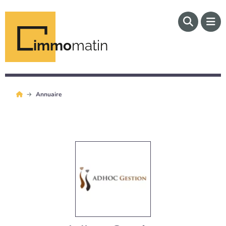
immo
matin
Annuaire