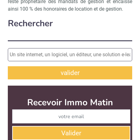
reste propriétaire des mandats de gestion et encaisse
ainsi 100 % des honoraires de location et de gestion.
Rechercher
valider
Recevoir Immo Matin
Abonnez-v
Valider