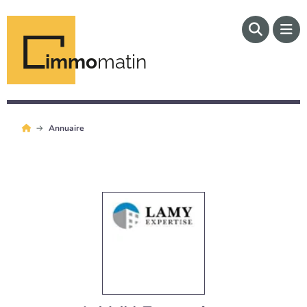
immo
matin
Annuaire