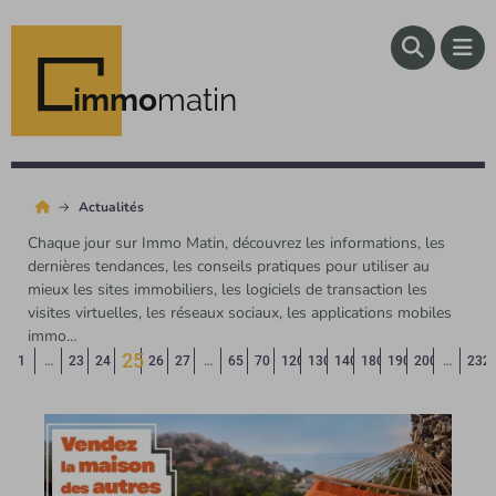
immo
matin
Actualités
Chaque jour sur Immo Matin, découvrez les informations, les
dernières tendances, les conseils pratiques pour utiliser au
mieux les sites immobiliers, les logiciels de transaction les
visites virtuelles, les réseaux sociaux, les applications mobiles
immo…
25
Page précédente
◄
1
…
23
24
26
27
…
65
70
120
130
140
180
190
200
…
232
(Page courante)