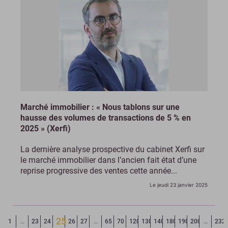
Marché immobilier : « Nous tablons sur une
hausse des volumes de transactions de 5 % en
2025 » (Xerfi)
La dernière analyse prospective du cabinet Xerfi sur
le marché immobilier dans l’ancien fait état d’une
reprise progressive des ventes cette année...
Le jeudi 23 janvier 2025
25
Page précédente
◄
1
…
23
24
26
27
…
65
70
120
130
140
180
190
200
…
232