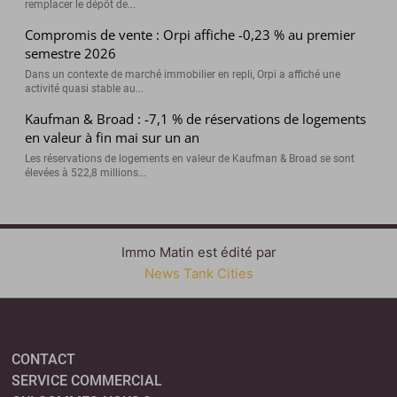
remplacer le dépôt de...
Compromis de vente : Orpi affiche -0,23 % au premier
semestre 2026
Dans un contexte de marché immobilier en repli, Orpi a affiché une
activité quasi stable au...
Kaufman & Broad : -7,1 % de réservations de logements
en valeur à fin mai sur un an
Les réservations de logements en valeur de Kaufman & Broad se sont
élevées à 522,8 millions...
Immo Matin est édité par
News Tank Cities
CONTACT
SERVICE COMMERCIAL